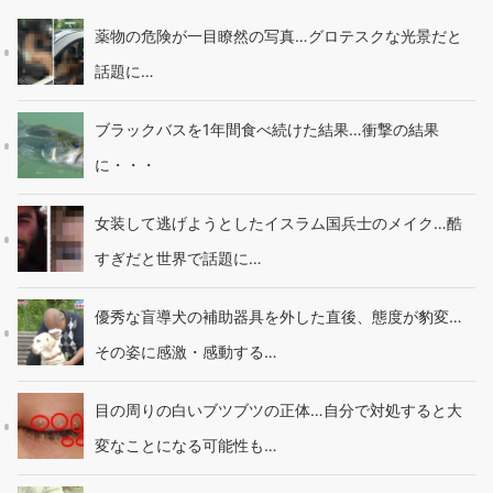
薬物の危険が一目瞭然の写真…グロテスクな光景だと
話題に…
ブラックバスを1年間食べ続けた結果…衝撃の結果
に・・・
女装して逃げようとしたイスラム国兵士のメイク…酷
すぎだと世界で話題に…
優秀な盲導犬の補助器具を外した直後、態度が豹変…
その姿に感激・感動する…
目の周りの白いブツブツの正体…自分で対処すると大
変なことになる可能性も…