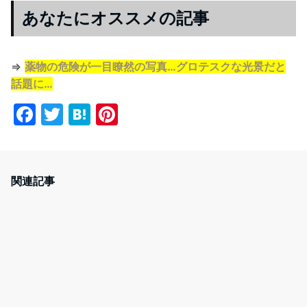
あなたにオススメの記事
⇒
薬物の危険が一目瞭然の写真…グロテスクな光景だと
話題に…
F
T
H
Pi
a
w
at
nt
c
itt
e
er
e
er
n
e
関連記事
b
a
st
o
o
k