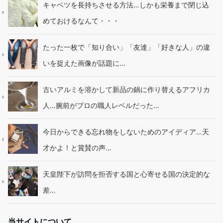
キャベツを長持ちさせる方法…しかも栄養まで閉じ込
めておけるなんて・・・
たった一枚で「知り合い」「友達」「好きな人」の違
いを捉えた画像が話題に…
古いアルミを溶かして新品の鍋に作り替えるアフリカ
人…腕前がプロの職人レベルだった…
今日からできる忘れ物をしないためのアイディア…天
才かよ！と賞賛の声…
天皇陛下が訪問を拒否する国と心寄せる国の決定的な
差…
当サイトについて