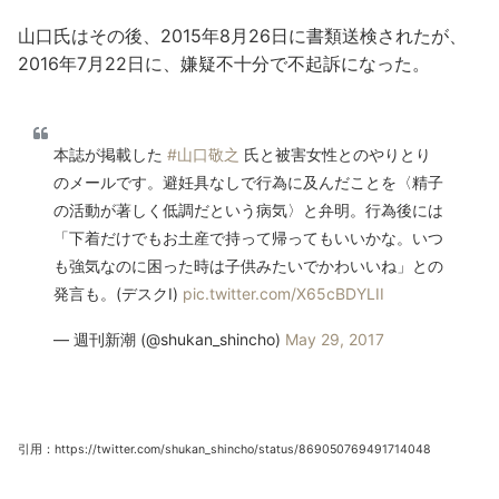
山口氏はその後、2015年8月26日に書類送検されたが、
2016年7月22日に、嫌疑不十分で不起訴になった。
本誌が掲載した
#山口敬之
氏と被害女性とのやりとり
のメールです。避妊具なしで行為に及んだことを〈精子
の活動が著しく低調だという病気〉と弁明。行為後には
「下着だけでもお土産で持って帰ってもいいかな。いつ
も強気なのに困った時は子供みたいでかわいいね」との
発言も。(デスクI)
pic.twitter.com/X65cBDYLII
— 週刊新潮 (@shukan_shincho)
May 29, 2017
引用：https://twitter.com/shukan_shincho/status/869050769491714048