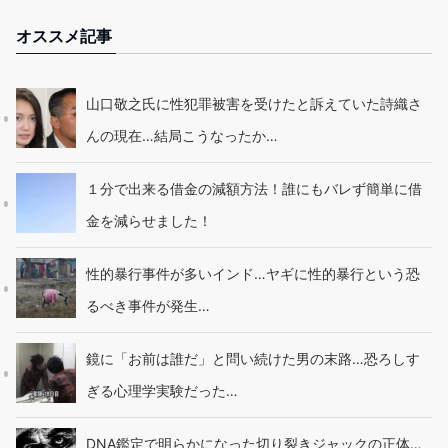
オススメ記事
山口敬之氏に性犯罪被害を受けたと訴えていた詩織さ
んの現在…結局こうなったか…
１分で出来る借金の減額方法！誰にもバレず簡単に借
金を減らせました！
性的暴行事件が多いインド…ヤギに性的暴行という恐
るべき事件が発生…
鏡に「お前は誰だ」と問い続けた男の末路…恐ろしす
ぎる心理学実験だった…
DNA鑑定で明らかになった切り裂きジャックの正体…