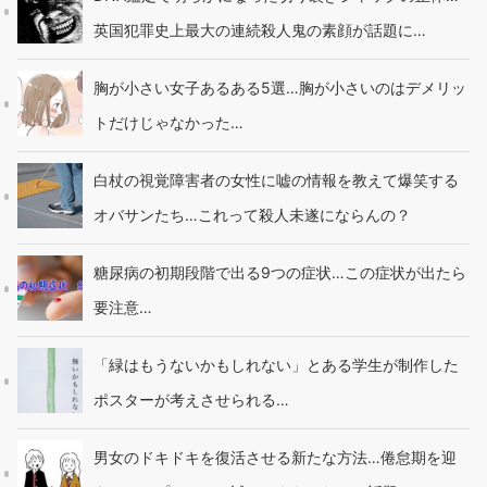
英国犯罪史上最大の連続殺人鬼の素顔が話題に…
胸が小さい女子あるある5選…胸が小さいのはデメリッ
トだけじゃなかった…
白杖の視覚障害者の女性に嘘の情報を教えて爆笑する
オバサンたち…これって殺人未遂にならんの？
糖尿病の初期段階で出る9つの症状…この症状が出たら
要注意…
「緑はもうないかもしれない」とある学生が制作した
ポスターが考えさせられる…
男女のドキドキを復活させる新たな方法…倦怠期を迎