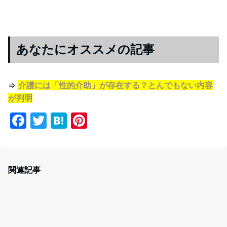
あなたにオススメの記事
⇒
介護には「性的介助」が存在する？とんでもない内容
が判明
F
T
H
Pi
a
w
at
nt
c
itt
e
er
e
er
n
e
関連記事
b
a
st
o
o