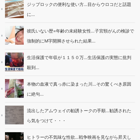
ジップロックの便利な使い方…目からウロコだと話題
に…
彼氏いない歴=年齢の未経験女性…子宮頸がんの検診で
強制的にM字開脚させられた結果…
生活保護で年収が１１５０万…生活保護の実態に批判
殺到…
本物の血液で真っ赤に染まった川…その驚くべき原因
に絶句…
流出したアムウェイの勧誘トークの手順…勧誘された
ら気をつけて・・・
ヒトラーの不気味な性欲…戦争映画を見ながら昇天し