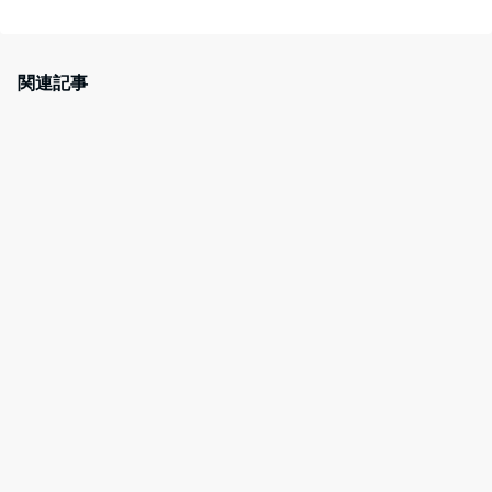
a
w
at
nt
c
itt
e
er
e
er
n
e
関連記事
b
a
st
o
o
k