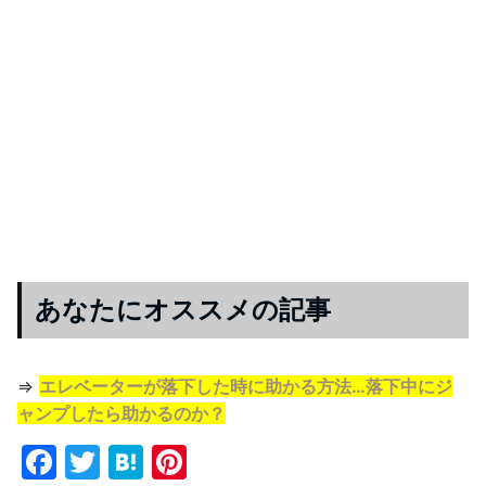
あなたにオススメの記事
⇒
エレベーターが落下した時に助かる方法…落下中にジ
ャンプしたら助かるのか？
F
T
H
Pi