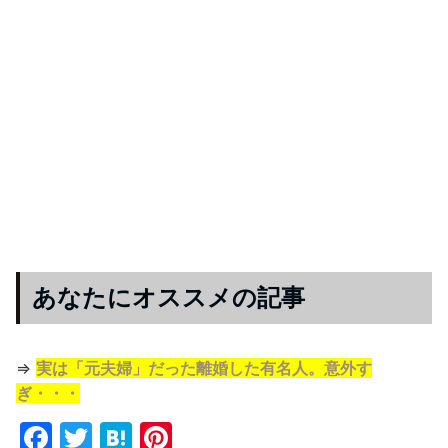
あなたにオススメの記事
⇒
実は「元夫婦」だった離婚した有名人。意外す
ぎ・・・
F
T
H
Pi