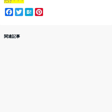
だけ・・・
F
T
H
Pi
a
w
at
nt
c
itt
e
er
e
er
n
e
関連記事
b
a
st
o
o
k