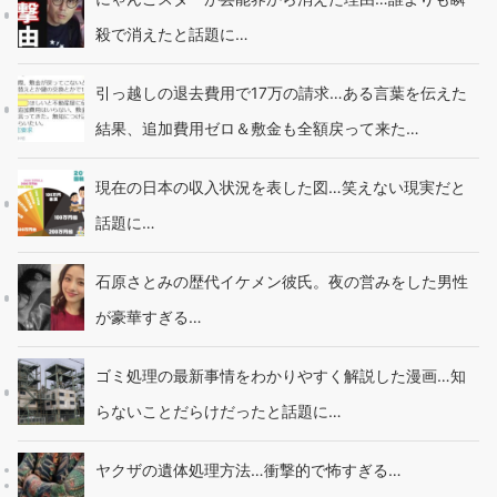
殺で消えたと話題に…
引っ越しの退去費用で17万の請求…ある言葉を伝えた
結果、追加費用ゼロ＆敷金も全額戻って来た…
現在の日本の収入状況を表した図…笑えない現実だと
話題に…
石原さとみの歴代イケメン彼氏。夜の営みをした男性
が豪華すぎる…
ゴミ処理の最新事情をわかりやすく解説した漫画…知
らないことだらけだったと話題に…
ヤクザの遺体処理方法…衝撃的で怖すぎる…