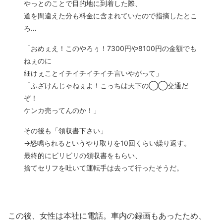
やっとのことで目的地に到着した際、
道を間違えた分も料金に含まれていたので指摘したとこ
ろ…
「おめぇえ！このやろぅ！7300円や8100円の金額でも
ねぇのに
細けぇことイチイチイチイチ言いやがって」
「ふざけんじゃねぇよ！こっちは天下の◯◯交通だ
ぞ！
ケンカ売ってんのか！」
その後も「領収書下さい」
→怒鳴られるというやり取りを10回くらい繰り返す。
最終的にビリビリの領収書をもらい、
捨てセリフを吐いて運転手は去って行ったそうだ。
この後、女性は本社に電話。車内の録画もあったため、