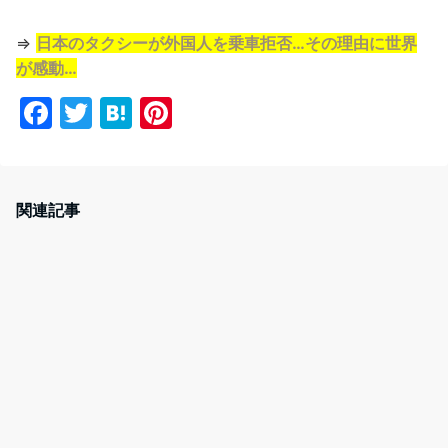
⇒
日本のタクシーが外国人を乗車拒否…その理由に世界
が感動…
F
T
H
Pi
a
w
at
nt
c
itt
e
er
e
er
n
e
関連記事
b
a
st
o
o
k