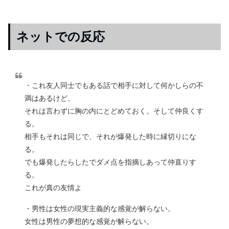
ネットでの反応
・これ友人同士でもある話で相手に対して何かしらの不
満はあるけど、
それは言わずに胸の内にとどめておく。そして仲良くす
る。
相手もそれは同じで、それが爆発した時に縁切りにな
る。
でも爆発したらしたでダメ点を指摘しあって仲直りす
る。
これが真の友情よ
・男性は女性の現実主義的な感覚が解らない。
女性は男性の夢想的な感覚が解らない。