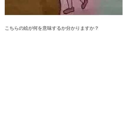
こちらの絵が何を意味するか分かりますか？