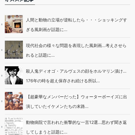
人間と動物の立場が逆転したら・・・ショッキングす
ぎる風刺画が話題に…
現代社会の様々な問題を表現した風刺画…考えさせら
れると話題に…
殺人鬼ディオゴ・アルヴェスの顔をホルマリン漬け…
176年の時を超え保存され続ける所以…
【超豪華なメンバーだった】ウォーターボーイズに出
演していたイケメンたちの末路…
動物病院で言われた衝撃的な一言12選…思わず聞き返
してしまうと話題に…