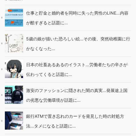
仕事と貯金と婚約者を同時に失った男性のLINE…内容
が酷すぎると話題に…
5歳の娘が描いた恐ろしい絵…その後、突然幼稚園に行
かなくなった…
日本の社畜あるあるのイラスト…労働者たちの辛さが
伝わってくると話題に…
激安のファッションに隠された闇の真実…発展途上国
の劣悪な労働環境が話題に…
銀行ATMで置き忘れのカードを発見した時の対処方
法…タメになると話題に…