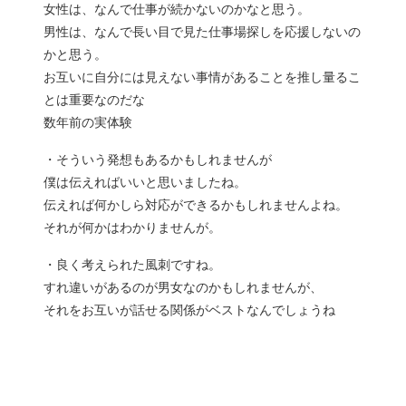
女性は、なんで仕事が続かないのかなと思う。
男性は、なんで長い目で見た仕事場探しを応援しないの
かと思う。
お互いに自分には見えない事情があることを推し量るこ
とは重要なのだな
数年前の実体験
・そういう発想もあるかもしれませんが
僕は伝えればいいと思いましたね。
伝えれば何かしら対応ができるかもしれませんよね。
それが何かはわかりませんが。
・良く考えられた風刺ですね。
すれ違いがあるのが男女なのかもしれませんが、
それをお互いが話せる関係がベストなんでしょうね