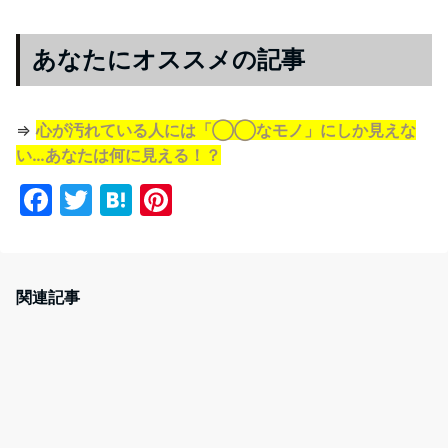
あなたにオススメの記事
⇒
心が汚れている人には「◯◯なモノ」にしか見えな
い…あなたは何に見える！？
F
T
H
Pi
a
w
at
nt
c
itt
e
er
e
er
n
e
関連記事
b
a
st
o
o
k