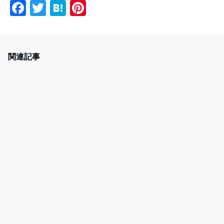
F
T
H
Pi
a
w
at
nt
c
itt
e
er
e
er
n
e
関連記事
b
a
st
o
o
k