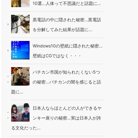
10選…人体って不思議だと話題に…
黒電話の中に隠された秘密…黒電話
を分解してみた結果が話題に…
Windows10の壁紙に隠された秘密…
壁紙はCGではなく・・・
バチカン市国が知られたくない5つ
の秘密…バチカンの闇を感じると話
題に…
日本人ならほとんどの人ができるヤ
ンキー座りの秘密…実は日本人が誇
る文化だった…