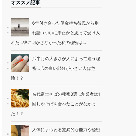
オススメ記事
6年付き合った借金持ち彼氏から別
れ話→ついに来たかと思って受け入
れた…彼に明かさなかった私の秘密は…
爪半月の大きさが人によって違う秘
密…爪の白い部分が小さい人は危
険！？
名代富士そばの秘密8選…創業者は1
回しかそばを食べたことがなかっ
た！？
人体にまつわる驚異的な能力や秘密