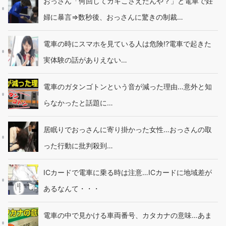
おっさん「何回してガキこさえたんや？」と電車で妊
婦に暴言⇒数秒後、おっさんに驚きの制裁…
電車の時にスマホを見ている人は危険!?電車で起きた
実体験の話がありえない…
電車のガタンゴトンという音が減った理由…意外と知
らなかったと話題に…
居眠りでおっさんに寄り掛かった女性…おっさんの取
った行動に批判殺到…
ICカードで電車に乗る時は注意…ICカードに地域差が
あるなんて・・・
電車の中で見かける車両番号、カタカナの意味…あま