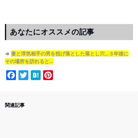
あなたにオススメの記事
⇒
妻と浮気相手の男を投げ落とした落とし穴…３年後に
その場所を訪れると…
F
T
H
Pi
a
w
at
nt
c
itt
e
er
e
er
n
e
関連記事
b
a
st
o
o