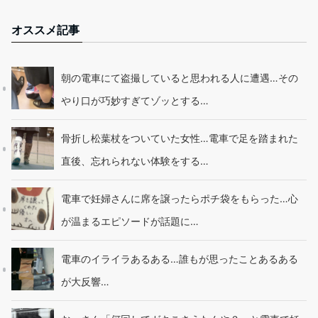
オススメ記事
朝の電車にて盗撮していると思われる人に遭遇…その
やり口が巧妙すぎてゾッとする…
骨折し松葉杖をついていた女性…電車で足を踏まれた
直後、忘れられない体験をする…
電車で妊婦さんに席を譲ったらポチ袋をもらった…心
が温まるエピソードが話題に…
電車のイライラあるある…誰もが思ったことあるある
が大反響…