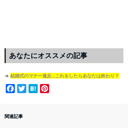
あなたにオススメの記事
⇒
結婚式のマナー違反…これをしたらあなたは終わり？
F
T
H
Pi
a
w
at
nt
c
itt
e
er
e
er
n
e
関連記事
b
a
st