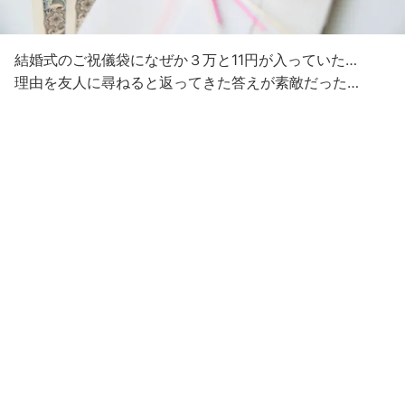
結婚式のご祝儀袋になぜか３万と11円が入っていた…
理由を友人に尋ねると返ってきた答えが素敵だった…