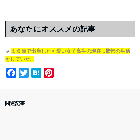
あなたにオススメの記事
⇒
１６歳で出産した可愛い女子高生の現在…驚愕の生活
をしていた…
F
T
H
Pi
a
w
at
nt
c
itt
e
er
e
er
n
e
関連記事
b
a
st
o
o