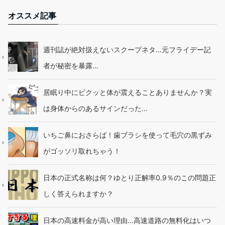
オススメ記事
週刊誌が絶対扱えないスクープネタ…元フライデー記
者が秘密を暴露…
居眠り中にビクッと体が震えることありませんか？実
は身体からのあるサインだった…
いちご鼻におさらば！歯ブラシを使って毛穴の黒ずみ
がゴッソリ取れちゃう！
日本の正式名称は何？ゆとり正解率0.9％のこの問題正
しく答えられますか？
日本の高速料金が高い理由…高速道路の無料化はいつ