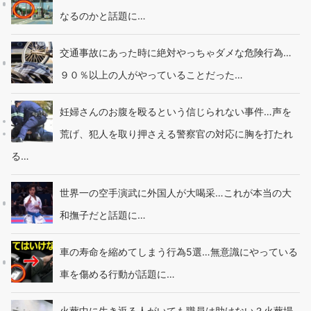
なるのかと話題に…
交通事故にあった時に絶対やっちゃダメな危険行為…
９０％以上の人がやっていることだった…
妊婦さんのお腹を殴るという信じられない事件…声を
荒げ、犯人を取り押さえる警察官の対応に胸を打たれ
る…
世界一の空手演武に外国人が大喝采…これが本当の大
和撫子だと話題に…
車の寿命を縮めてしまう行為5選…無意識にやっている
車を傷める行動が話題に…
火葬中に生き返る人がいても職員は助けない？火葬場