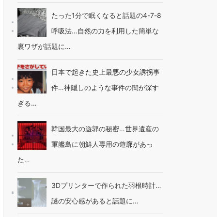
たった1分で眠くなると話題の4-7-8
呼吸法…自然の力を利用した簡単な
裏ワザが話題に…
日本で起きた史上最悪の少女誘拐事
件…神隠しのような事件の闇が深す
ぎる…
韓国最大の遊郭の秘密…世界遺産の
軍艦島に朝鮮人専用の遊廓があっ
た…
3Dプリンターで作られた羽根時計…
謎の安心感があると話題に…