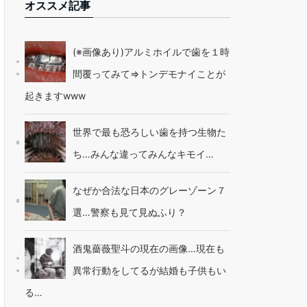
オススメ記事
(※画像あり)アルミホイルで歯を１時
間覆ってみて⇒トンデモナイことが
起きますwww
世界で最も恐ろしい歯を持つ生物た
ち…みんな違ってみんなキモイ…
なぜか合法な日本のグレーゾーン７
選…警察も見て見ぬふり？
酒鬼薔薇聖斗の現在の画像…現在も
異常行動をしてるが結婚も子供もい
る…