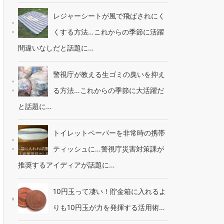
レジャーシートが風で飛ばされにく
くする方法…これからの季節に活躍
間違いなしだと話題に…
警視庁が教える生ゴミの臭いを抑え
る方法…これからの季節に大活躍だ
と話題に…
トイレットペーパーを非常時の携帯
ティッシュに…警視庁災害対策課が
推奨するアイディアが話題に…
10円玉って凄い！貯金箱に入れるよ
りも10円玉が力を発揮する活用術…