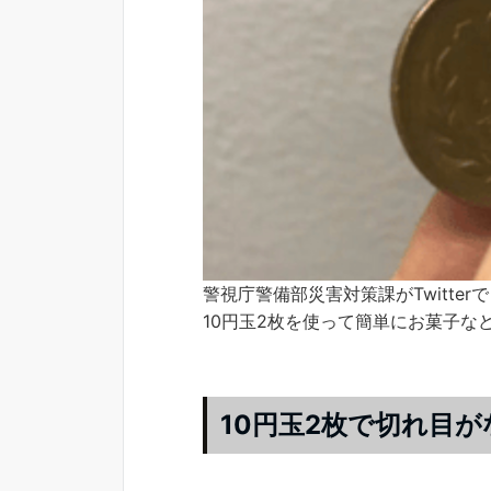
警視庁警備部災害対策課がTwitterで
10円玉2枚を使って簡単にお菓子な
10円玉2枚で切れ目