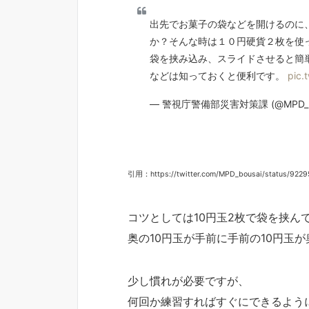
出先でお菓子の袋などを開けるのに
か？そんな時は１０円硬貨２枚を使
袋を挟み込み、スライドさせると簡
などは知っておくと便利です。
pic.
— 警視庁警備部災害対策課 (@MPD_bo
引用：https://twitter.com/MPD_bousai/status/92
コツとしては10円玉2枚で袋を挟ん
奥の10円玉が手前に手前の10円玉
少し慣れが必要ですが、
何回か練習すればすぐにできるよう