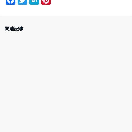
a
w
at
nt
c
itt
e
er
e
er
n
e
関連記事
b
a
st
o
o
k