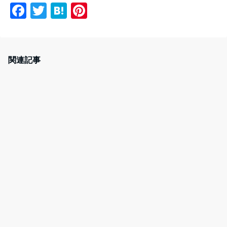
F
T
H
Pi
a
w
at
nt
c
itt
e
er
e
er
n
e
関連記事
b
a
st
o
o
k