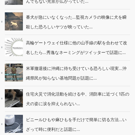
んでもない光景が広がっていた…
番犬が急にいなくなった…監視カメラの映像に犬を瞬
殺した恐ろしいヤツが映っていた…
高輪ゲートウェイ仕様に他の山手線の駅を合わせて改
名したら…秀逸なネーミングがツイッターで話題に…
米軍撤退後に沖縄に待ち受けている恐ろしい現実…沖
縄県民が知らない基地問題が話題に…
住宅火災で消化活動を続ける中、消防車に近づく1匹の
犬の姿に涙を抑えられない…
ビニールひもや麻ひもを手だけで簡単に切る方法…い
ざって時に便利だと話題に…