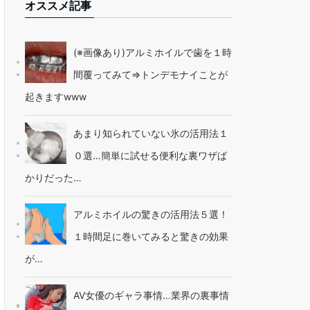
オススメ記事
(※画像あり)アルミホイルで歯を１時
間覆ってみて⇒トンデモナイことが
起きますwww
あまり知られていない氷の活用法１
０選…簡単に試せる便利な裏ワザば
かりだった…
アルミホイルの驚きの活用法５選！
１時間足に巻いてみると驚きの効果
が…
AV女優のギャラ事情…業界の裏事情