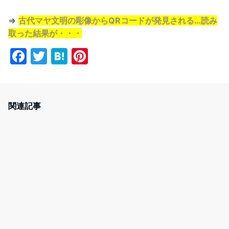
⇒
古代マヤ文明の彫像からQRコードが発見される…読み
取った結果が・・・
F
T
H
Pi
a
w
at
nt
c
itt
e
er
e
er
n
e
関連記事
b
a
st
o
o
k