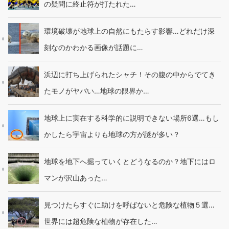
の疑問に終止符が打たれた…
環境破壊が地球上の自然にもたらす影響…どれだけ深
刻なのかわかる画像が話題に…
浜辺に打ち上げられたシャチ！その腹の中からでてき
たモノがヤバい…地球の限界か…
地球上に実在する科学的に説明できない場所6選…もし
かしたら宇宙よりも地球の方が謎が多い？
地球を地下へ掘っていくとどうなるのか？地下にはロ
マンが沢山あった…
見つけたらすぐに助けを呼ばないと危険な植物５選…
世界には超危険な植物が存在した…