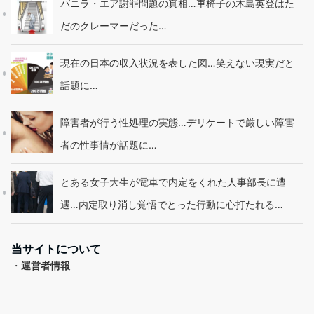
バニラ・エア謝罪問題の真相…車椅子の木島英登はた
だのクレーマーだった…
現在の日本の収入状況を表した図…笑えない現実だと
話題に…
障害者が行う性処理の実態…デリケートで厳しい障害
者の性事情が話題に…
とある女子大生が電車で内定をくれた人事部長に遭
遇…内定取り消し覚悟でとった行動に心打たれる…
当サイトについて
・
運営者情報