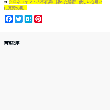
⇒
クロネコヤマトの不在票に隠れた秘密…優しい心遣い
に賞賛の嵐…
F
T
H
Pi
a
w
at
nt
c
itt
e
er
e
er
n
e
関連記事
b
a
st
o
o
k