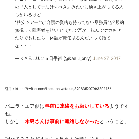
の『人として手助けすべき』みたいに湧き上がってる人
らがいるけど
"格安ツアー"で"介護の資格も持ってない乗務員"が"規約
無視して障害者を担いで"それで万が一転んでケガさせ
たりでもしたら一体誰が責任取るんだよって話で
な・・・
— K.A.E.L.U.２５日手術 (@kaelu_only)
June 27, 2017
引用：https://twitter.com/kaelu_only/status/879835207993393152
バニラ・エア側は
事前に連絡をお願いしている
ようです
ね。
しかし、
木島さんは事前に連絡しなかった
ということ。
調べてみるとどうやら木島さんは常にそういった