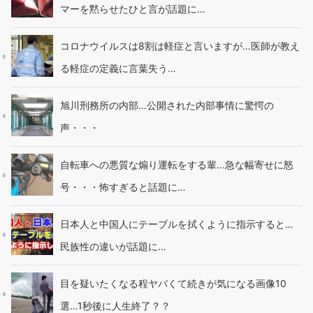
マーを黙らせたひと言が話題に…
コロナウイルスは8割は軽症と言いますが…医師が教え
る軽症の定義に言葉失う…
旭川刑務所の内部…公開された内部事情に驚愕の
声・・・
自転車への悪質な煽り運転をする輩…急な幅寄せに怒
号・・・怖すぎると話題に…
日本人と中国人にテーブルを拭くように指示すると…
民族性の違いが話題に…
目を疑いたくなる程ヤバくて続きが気になる画像10
選…1秒後に人生終了？？