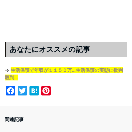
あなたにオススメの記事
⇒
生活保護で年収が１１５０万…生活保護の実態に批判
殺到…
F
T
H
Pi
a
w
at
nt
c
itt
e
er
e
er
n
e
関連記事
b
a
st