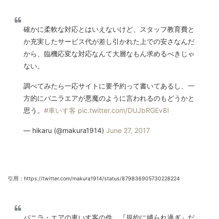
確かに柔軟な対応とはいえないけど、スタッフ教育費と
か充実したサービス代が差し引かれた上での安さなんだ
から、臨機応変な対応なんて大層なもん求めるべきじゃ
ない。
調べてみたら一応サイトに要予約って書いてあるし、一
方的にバニラエアが悪魔のように言われるのもどうかと
思う。
#車いす客
pic.twitter.com/DUJbRGEv8I
— hikaru (@makura1914)
June 27, 2017
引用：https://twitter.com/makura1914/status/879836905730228224
バニラ・エアの車いす客の件、『規約に縛られ過ぎ』だ