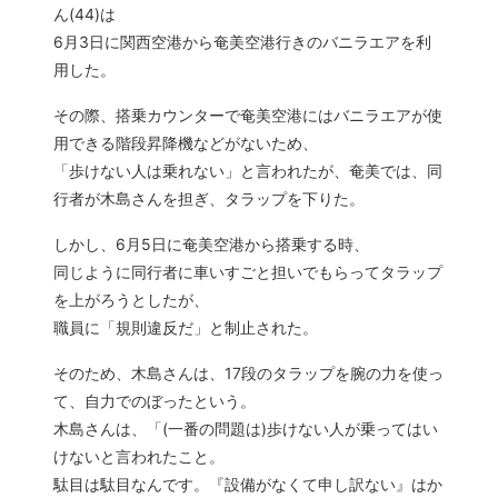
ん(44)は
6月3日に関西空港から奄美空港行きのバニラエアを利
用した。
その際、搭乗カウンターで奄美空港にはバニラエアが使
用できる階段昇降機などがないため、
「歩けない人は乗れない」と言われたが、奄美では、同
行者が木島さんを担ぎ、タラップを下りた。
しかし、6月5日に奄美空港から搭乗する時、
同じように同行者に車いすごと担いでもらってタラップ
を上がろうとしたが、
職員に「規則違反だ」と制止された。
そのため、木島さんは、17段のタラップを腕の力を使っ
て、自力でのぼったという。
木島さんは、「(一番の問題は)歩けない人が乗ってはい
けないと言われたこと。
駄目は駄目なんです。『設備がなくて申し訳ない』はか