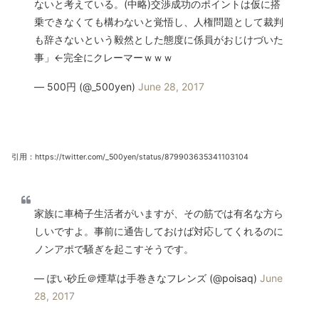
ないと考えている。(中略)交渉成功のポイントは仮に搭
乗できなくても構わないと覚悟し、人権問題として裁判
も辞さないという毅然とした態度に係員がおじけづいた
事」←完全にクレーマーｗｗｗ
— 500円 (@_500yen)
June 28, 2017
引用：https://twitter.com/_500yen/status/879903635341103104
家族に車椅子生活者がいますが、その筋では有名な方ら
しいですよ。事前に通告しておけば対応してくれるのに
ノンアポで騒ぎを起こすそうです。
— ぽい砂丘＠煙草は手巻きなフレンズ (@poisaq)
June
28, 2017