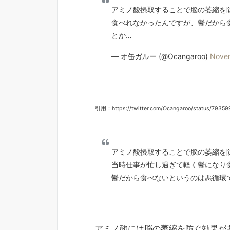
アミノ酸摂取することで脳の萎縮を
食べれなかったんですが、鬱だから
とか…
— オ缶ガルー (@Ocangaroo)
Novem
引用：https://twitter.com/Ocangaroo/status/793
アミノ酸摂取することで脳の萎縮を
当時仕事が忙し過ぎて軽く鬱になり
鬱だから食べないというのは悪循環
アミノ酸には脳の萎縮を防ぐ効果が