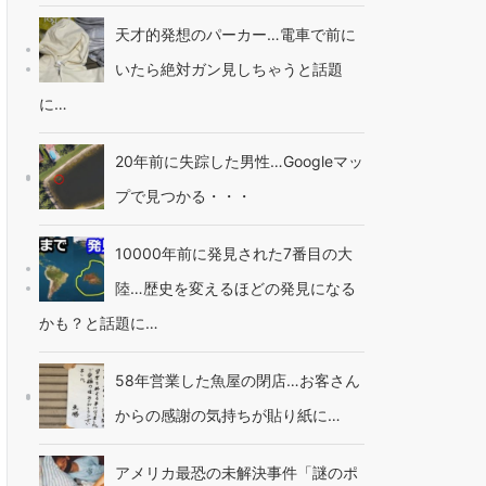
天才的発想のパーカー…電車で前に
いたら絶対ガン見しちゃうと話題
に…
20年前に失踪した男性…Googleマッ
プで見つかる・・・
10000年前に発見された7番目の大
陸…歴史を変えるほどの発見になる
かも？と話題に…
58年営業した魚屋の閉店…お客さん
からの感謝の気持ちが貼り紙に…
アメリカ最恐の未解決事件「謎のポ