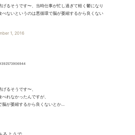
防げるそうです〜、当時仕事が忙し過ぎて軽く鬱になり
食べないというのは悪循環で脳が萎縮するから良くない
ber 1, 2016
599392573906944
防げるそうです〜、
食べれなかったんですが、
で脳が萎縮するから良くないとか…
あるようで