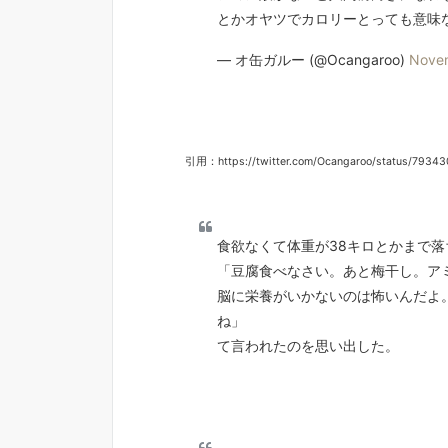
とかオヤツでカロリーとっても意味
— オ缶ガルー (@Ocangaroo)
Novem
引用：https://twitter.com/Ocangaroo/status/7934
食欲なくて体重が38キロとかまで
「豆腐食べなさい。あと梅干し。ア
脳に栄養がいかないのは怖いんだよ
ね」
て言われたのを思い出した。