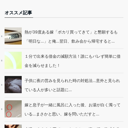
オススメ記事
熱が39度ある嫁「ポカリ買ってきて」と懇願するも
「明日な…」と俺…翌日、飲み会から帰宅すると…
１分で出来る借金の減額方法！誰にもバレず簡単に借
金を減らせました！
子供に夜の営みを見られた時の対処法…意外と見られ
ている人が多いと話題に…
嫁と息子が一緒に風呂に入った後、お湯が白く濁って
いる…まさかと思い、嫁を問いただすと…