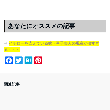
あなたにオススメの記事
⇒
イチローを支えている嫁・弓子夫人の現在が凄すぎ
る・・・
F
T
H
Pi
a
w
at
nt
c
itt
e
er
e
er
n
e
関連記事
b
a
st
o
o