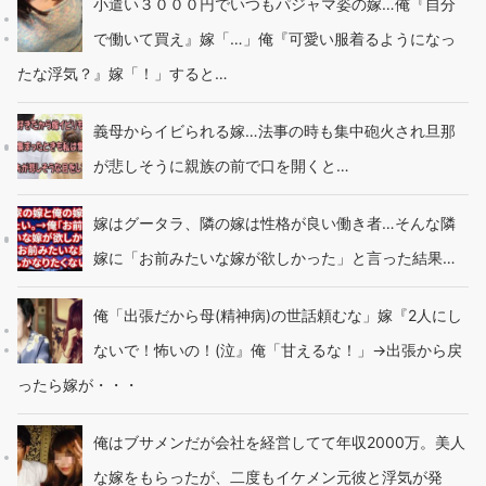
小遣い３０００円でいつもパジャマ姿の嫁…俺『自分
で働いて買え』嫁「…」俺『可愛い服着るようになっ
たな浮気？』嫁「！」すると…
義母からイビられる嫁…法事の時も集中砲火され旦那
が悲しそうに親族の前で口を開くと…
嫁はグータラ、隣の嫁は性格が良い働き者…そんな隣
嫁に「お前みたいな嫁が欲しかった」と言った結果…
俺「出張だから母(精神病)の世話頼むな」嫁『2人にし
ないで！怖いの！(泣』俺「甘えるな！」→出張から戻
ったら嫁が・・・
俺はブサメンだが会社を経営してて年収2000万。美人
な嫁をもらったが、二度もイケメン元彼と浮気が発