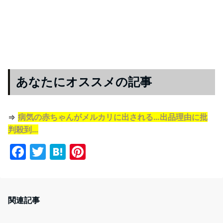
あなたにオススメの記事
⇒
病気の赤ちゃんがメルカリに出される…出品理由に批
判殺到…
F
T
H
Pi
a
w
at
nt
c
itt
e
er
e
er
n
e
関連記事
b
a
st