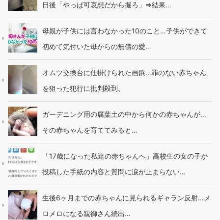
日後「やっぱ可哀想だから掘ろ」⇒結果…
母親が子供には言わなかった10のこと…子供ができて
初めて気付いた母からの無償の愛…
オムツ交換台に仕掛けられた画鋲…罪のない赤ちゃん
を狙った犯行に批判殺到。
ガーデニング用の腐葉土の中から何かの赤ちゃんが…
その赤ちゃんを育ててみると…
「17歳になった私達の赤ちゃんへ」高校生の女の子が
投稿した手紙の内容と質問に涙が止まらない…
生後6ヶ月までの赤ちゃんに見られるギャラン反射…メ
ロメロになる親御さん続出…