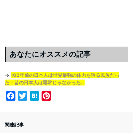
あなたにオススメの記事
⇒
100年前の日本人は世界最強の体力を誇る民族だっ
た！昔の日本人は尋常じゃなかった…
F
T
H
Pi
a
w
at
nt
c
itt
e
er
e
er
n
e
関連記事