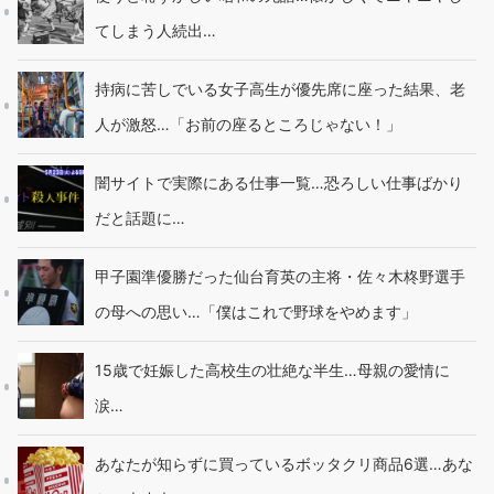
てしまう人続出…
持病に苦しでいる女子高生が優先席に座った結果、老
人が激怒…「お前の座るところじゃない！」
闇サイトで実際にある仕事一覧…恐ろしい仕事ばかり
だと話題に…
甲子園準優勝だった仙台育英の主将・佐々木柊野選手
の母への思い…「僕はこれで野球をやめます」
15歳で妊娠した高校生の壮絶な半生…母親の愛情に
涙…
あなたが知らずに買っているボッタクリ商品6選…あな