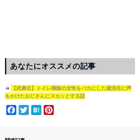
あなたにオススメの記事
⇒
【武勇伝】トイレ掃除の女性をバカにした就活生に声
をかけたおじさんにスカッとする話
F
T
H
Pi
a
w
at
nt
c
itt
e
er
e
er
n
e