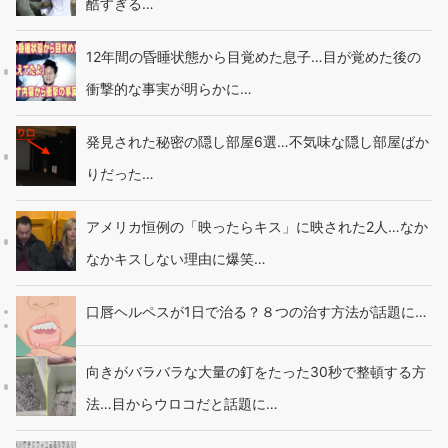
酷すぎる…
12年間の昏睡状態から目覚めた息子…目が覚めた後の
衝撃的な事実が明らかに…
発見された秘密の隠し部屋6選…不気味な隠し部屋ばか
りだった…
アメリカ恒例の「映ったらキス」に映された2人…なか
なかキスしない理由に爆笑…
口唇ヘルペスが1日で治る？８つの治す方法が話題に…
向きがバラバラな大量の釘をたった30秒で整頓する方
法…目からウロコだと話題に…