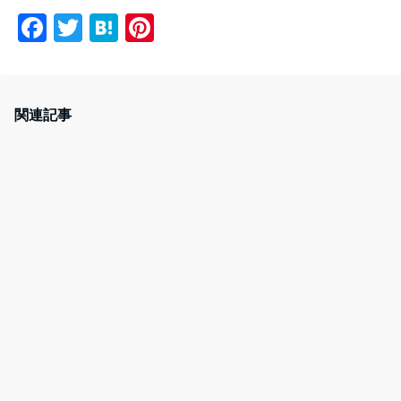
F
T
H
Pi
a
w
at
nt
c
itt
e
er
e
er
n
e
関連記事
b
a
st
o
o
k