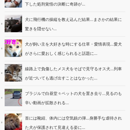
下した処刑覚悟の決断に奇跡が…
犬に飛行機の操縦を教え込んだ結果…まさかの結果に
驚きを隠せない…
犬が飼い主を大好きな時にする仕草・愛情表現…愛犬
がさらに愛おしく感じられると話題に…
線路上で負傷したメス犬をそばで見守るオス犬…列車
が近づいても逃げ出すことはなかった…
ブラジルで白昼堂々ペットの犬を置き去り…見るのも
辛い動画が拡散される…
首には靴紐、体内には空気銃の弾…身勝手な虐待され
た犬が保護されて見違える姿に…