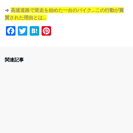
⇒
高速道路で逆走を始めた一台のバイク…この行動が賞
賛された理由とは…
F
T
H
Pi
a
w
at
nt
c
itt
e
er
e
er
n
e
関連記事
b
a
st
o
o
k