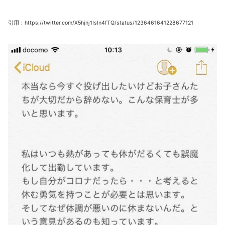
引用：https://twitter.com/X5hjnj1Isln4fTQ/status/1236461641228677121