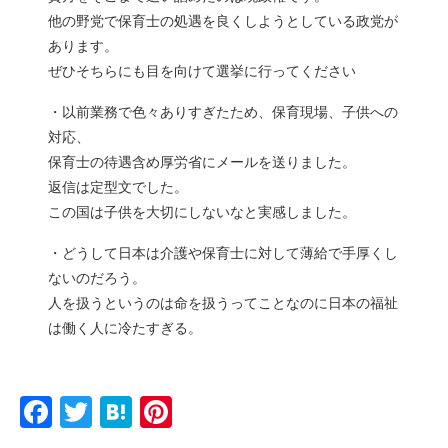
他の野党で保育士の処遇を良くしようとしている政党が
あります。
ぜひそちらにも目を向けて選挙に行ってください
・以前業務で色々ありすぎたため、保育現場、子供への
対応、
保育士の待遇含め厚労省にメールを送りました。
返信は定型文でした。
この国は子供を大切にしないなと実感しました。
・どうして日本は介護や保育士に対して薄給で手厚くし
ないのだろう。
人を扱うというのは命を扱うってことなのに日本の福祉
は働く人に冷たすぎる。
F
T
H
Pi
a
w
at
nt