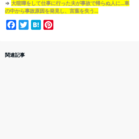
⇒
大喧嘩をして仕事に行った夫が事故で帰らぬ人に…車
の中から事故原因を発見し、言葉を失う…
F
T
H
Pi
a
w
at
nt
c
itt
e
er
e
er
n
e
関連記事
b
a
st
o
o
k