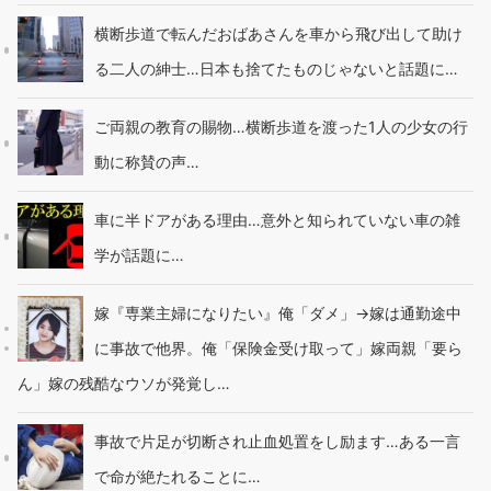
横断歩道で転んだおばあさんを車から飛び出して助け
る二人の紳士…日本も捨てたものじゃないと話題に…
ご両親の教育の賜物…横断歩道を渡った1人の少女の行
動に称賛の声…
車に半ドアがある理由…意外と知られていない車の雑
学が話題に…
嫁『専業主婦になりたい』俺「ダメ」→嫁は通勤途中
に事故で他界。俺「保険金受け取って」嫁両親「要ら
ん」嫁の残酷なウソが発覚し…
事故で片足が切断され止血処置をし励ます…ある一言
で命が絶たれることに…