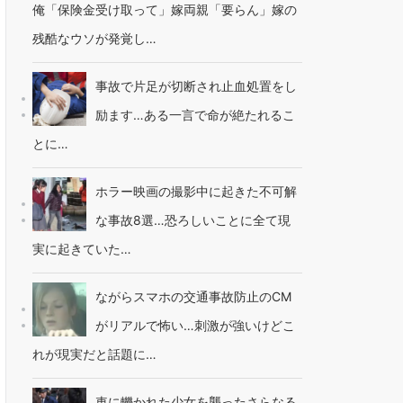
俺「保険金受け取って」嫁両親「要らん」嫁の
残酷なウソが発覚し…
事故で片足が切断され止血処置をし
励ます…ある一言で命が絶たれるこ
とに…
ホラー映画の撮影中に起きた不可解
な事故8選…恐ろしいことに全て現
実に起きていた…
ながらスマホの交通事故防止のCM
がリアルで怖い…刺激が強いけどこ
れが現実だと話題に…
車に轢かれた少女を襲ったさらなる