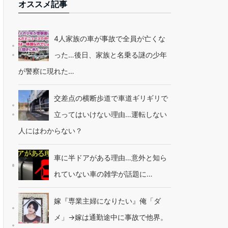
オススメ記事
4人家族の車が事故で全員が亡くな
った…後日、家族と名乗る謎の少年
が警察に現れた…
交差点の横断歩道で車道ギリギリで
立ってはいけない理由…運転しない
人にはわからない？
車に半ドアがある理由…意外と知ら
れていない車の雑学が話題に…
嫁『専業主婦になりたい』俺「ダ
メ」→嫁は通勤途中に事故で他界。