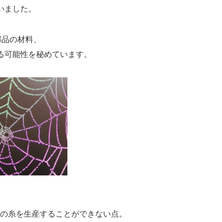
いました。
部品の材料、
る可能性を秘めています。
量の糸を生産することができない点。