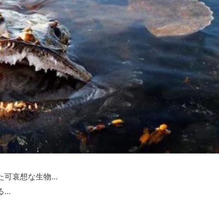
た可哀想な生物…
る…