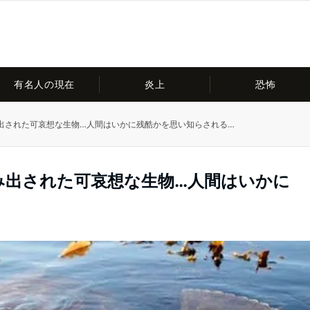
有名人の現在
炎上
恐怖
出された可哀想な生物…人間はいかに残酷かを思い知らされる…
み出された可哀想な生物…人間はいかに