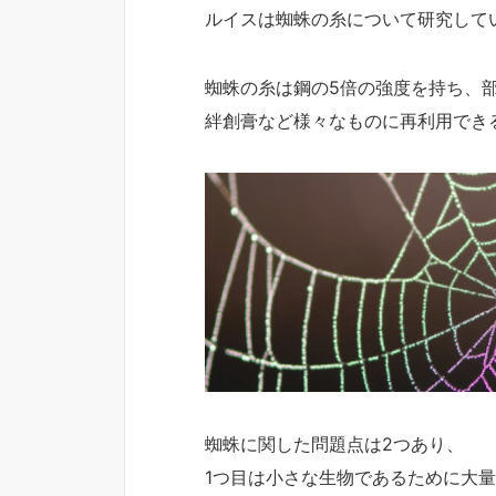
ルイスは蜘蛛の糸について研究して
蜘蛛の糸は鋼の5倍の強度を持ち、
絆創膏など様々なものに再利用でき
蜘蛛に関した問題点は2つあり、
1つ目は小さな生物であるために大