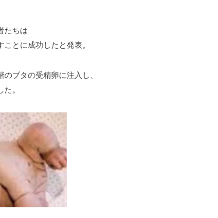
者たちは
すことに成功したと発表。
階のブタの受精卵に注入し、
した。