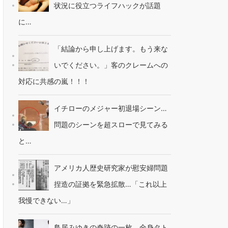
状況に役立つライフハックが話題
に…
「結論から申し上げます。もう来な
いでください。」客のクレームへの
対応に共感の嵐！！！
イチローのメジャー初退場シーン…
問題のシーンを超スローで見てみる
と…
アメリカ人歴史研究家が慰安婦問題
捏造の証拠を緊急拡散…「これ以上
我慢できない…」
鳥居みゆきの奇跡の一枚。全身タト