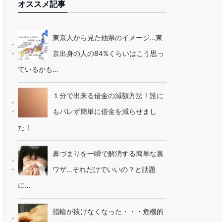
オススメ記事
東京人から見た他県のイメージ…東
京出身の人の84%くらいはこう思っ
ているかも…
１分で出来る借金の減額方法！誰に
もバレず簡単に借金を減らせまし
た！
鼻づまりを一瞬で解消する簡単な裏
ワザ…それだけでいいの？と話題
に…
指輪が抜けなくなった・・・危機的