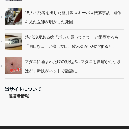
15人の死者を出した軽井沢スキーバス転落事故…遺体
を見た医師が明かした死因…
熱が39度ある嫁「ポカリ買ってきて」と懇願するも
「明日な…」と俺…翌日、飲み会から帰宅すると…
マダニに噛まれた時の対処法…マダニを皮膚から引き
はがす新技がネットで話題に…
当サイトについて
・
運営者情報