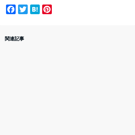
F
T
H
Pi
a
w
at
nt
c
itt
e
er
e
er
n
e
関連記事
b
a
st
o
o
k