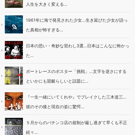
人生を大きく変える…
1961年に海で発見された少女…生き延びた少女が語っ
た真相が怖すぎる…
日本の恐い・奇妙な習わし3選…日本はこんなに怖かっ
た…
ボートレースのポスター「挑戦」…文字を逆さにする
といかにも競艇らしいと話題に…
『一生一緒にいてくれや』でブレイクした三木道三…
彼のその後と現在の姿に驚愕…
５月からのパチンコ店の規制が厳し過ぎて早くも不正
続々…