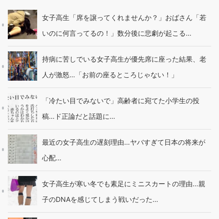
女子高生「席を譲ってくれませんか？」おばさん「若
いのに何言ってるの！」数分後に悲劇が起こる…
持病に苦しでいる女子高生が優先席に座った結果、老
人が激怒…「お前の座るところじゃない！」
「冷たい目でみないで」高齢者に宛てた小学生の投
稿…ド正論だと話題に…
最近の女子高生の遅刻理由…ヤバすぎて日本の将来が
心配…
女子高生が寒い冬でも素足にミニスカートの理由…親
子のDNAを感じてしまう戦いだった…