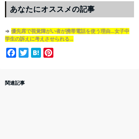
あなたにオススメの記事
⇒
優先席で視覚障がい者が携帯電話を使う理由…女子中
学生の訴えに考えさせられる…
F
T
H
Pi
a
w
at
nt
c
itt
e
er
e
er
n
e
関連記事
b
a
st
o
o
k