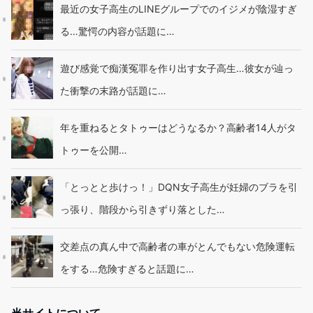
最近の女子高生のLINEグループでのイジメが陰湿すぎ
る…驚愕の内容が話題に…
遊び感覚で痴漢冤罪を作り出す女子高生…彼女が辿っ
た衝撃の末路が話題に…
年を重ねるとタトゥーはどうなるか？高齢者14人がタ
トゥーを公開…
「とっとと歩けっ！」DQN女子高生が妊婦のブラを引
っ張り、階段から引きずり落とした…
交差点の真ん中で高齢者の車がとんでもない危険運転
をする…危険すぎると話題に…