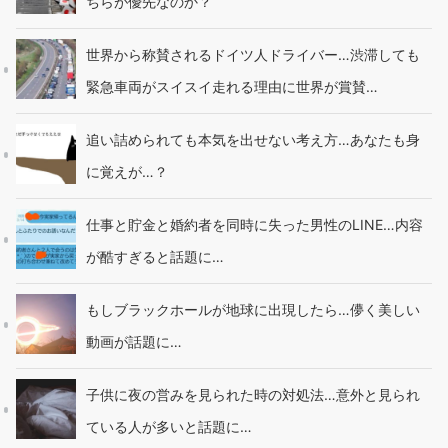
ちらが優先なのか？
世界から称賛されるドイツ人ドライバー…渋滞しても
緊急車両がスイスイ走れる理由に世界が賞賛…
追い詰められても本気を出せない考え方…あなたも身
に覚えが…？
仕事と貯金と婚約者を同時に失った男性のLINE…内容
が酷すぎると話題に…
もしブラックホールが地球に出現したら…儚く美しい
動画が話題に…
子供に夜の営みを見られた時の対処法…意外と見られ
ている人が多いと話題に…