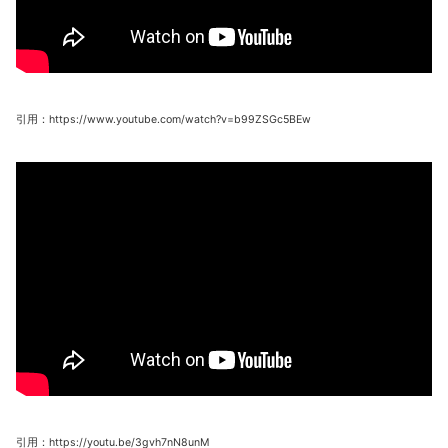
引用：https://www.youtube.com/watch?v=b99ZSGc5BEw
引用：https://youtu.be/3gvh7nN8unM