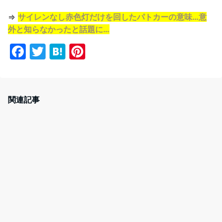
⇒
サイレンなし赤色灯だけを回したパトカーの意味…意
外と知らなかったと話題に…
F
T
H
Pi
a
w
at
nt
c
itt
e
er
e
er
n
e
関連記事
b
a
st
o
o
k