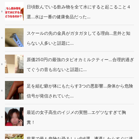
日頃飲んでいる飲み物を全て水にすると起こること４
選…水は一番の健康食品だった…
スケールの先の金具がガタガタしてる理由…意外と知
らない人多いと話題に…
原価250円の最強のタピオカミルクティー…合理的過ぎ
てぐうの音も出ないと話題に…
足を組む癖が体にもたらす3つの悪影響…身体から危険
信号が発信されていた…
最近の女子高生のイジメの実態…エゲツなすぎて胸
糞！
世界で最も危険な恐ろしい虫6選…遭遇したらすぐに逃