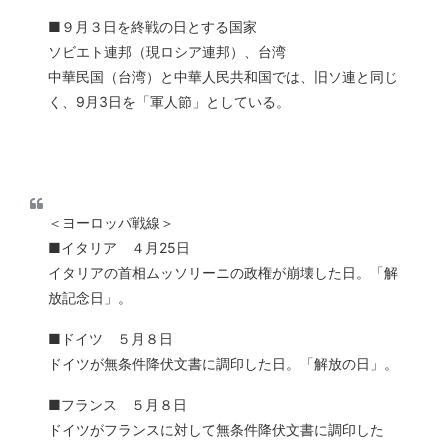
■９月３日を終戦の日とする国家
ソビエト連邦（現ロシア連邦）、台湾
中華民国（台湾）と中華人民共和国では、旧ソ連と同じ
く、9月3日を「軍人節」としている。
＜ヨーロッパ戦線＞
■イタリア ４月25日
イタリアの首相ムッソリーニの政権が崩壊した日。「解
放記念日」。
■ドイツ ５月８日
ドイツが無条件降伏文書に調印した日。「解放の日」。
■フランス ５月８日
ドイツがフランスに対して無条件降伏文書に調印した