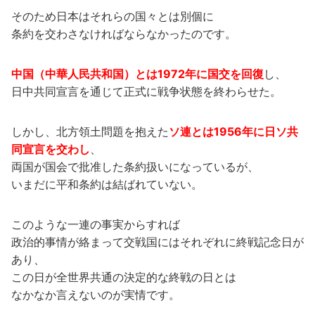
そのため日本はそれらの国々とは別個に
条約を交わさなければならなかったのです。
中国（中華人民共和国）とは1972年に国交を回復
し、
日中共同宣言を通じて正式に戦争状態を終わらせた。
しかし、北方領土問題を抱えた
ソ連とは1956年に日ソ共
同宣言を交わし
、
両国が国会で批准した条約扱いになっているが、
いまだに平和条約は結ばれていない。
このような一連の事実からすれば
政治的事情が絡まって交戦国にはそれぞれに終戦記念日が
あり、
この日が全世界共通の決定的な終戦の日とは
なかなか言えないのが実情です。