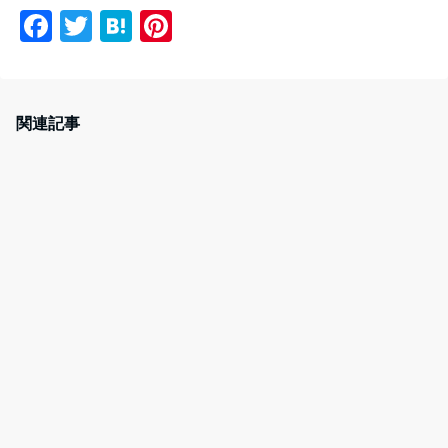
F
T
H
Pi
a
w
at
nt
c
itt
e
er
e
er
n
e
関連記事
b
a
st
o
o
k