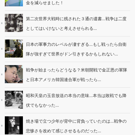
金を減らせました！
第二次世界大戦時に残された３通の遺書…戦争は二度
としてはいけないと考えさせられる…
日本の軍事力のレベルが凄すぎる…もし戦ったら自衛
隊が強すぎて世界がドン引きするかもしれない…
戦争が始まったらどうなる？米朝開戦で金正恩の軍隊
と日本アメリカ韓国連合軍が戦ったら…
昭和天皇の玉音放送の本当の意味…本当は敗戦でも降
伏でもなかった…
焼き場で立つ少年が背中に背負っていたのは…戦争の
悲惨さを改めて感じさせるものだった…