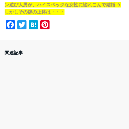
ン遊び人男が、ハイスペックな女性に惚れこんで結婚 →
しかしその嫁の正体は・・・
F
T
H
Pi
a
w
at
nt
c
itt
e
er
e
er
n
e
関連記事
b
a
st
o
o
k