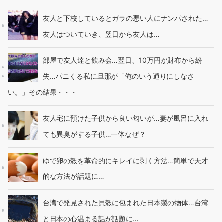
友人と下校しているとガラの悪い人にナンパされた…
友人はついていき、翌日から友人は…
部屋で友人達と飲み会…翌日、10万円が財布から紛
失…パニくる私に旦那が「俺のいう通りにしなさ
い。」その結果・・・
友人宅に預けた子供から良い匂いが…妻が風呂に入れ
ても異臭がする子供…一体なぜ？
ゆで卵の殻を革命的にキレイに剥く方法…簡単で天才
的な方法が話題に…
台湾で発見された貝殻に包まれた日本製の物体…台湾
と日本の心温まる話が話題に…