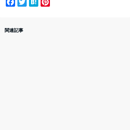
F
T
H
Pi
a
w
at
nt
c
itt
e
er
e
er
n
e
関連記事
b
a
st
o
o
k