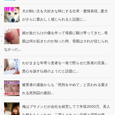
犬が飼い主を大好きな時にする仕草・愛情表現…愛犬
がさらに愛おしく感じられると話題に…
娘が血だらけの傷を作って母親に駆け寄ってきた…母
親は何が起きたのか知った時、母親はそれが信じられ
なかった…
わがままな年寄り患者を一発で黙らせた医者の言葉…
悪心を諭す仏様のようだと話題に…
被害者の遺族からも「死刑をやめて」と言われる愛さ
れる死刑囚の素顔…
俺はブサメンだが会社を経営してて年収2000万。美人
な嫁をもらったが、二度もイケメン元彼と浮気が発