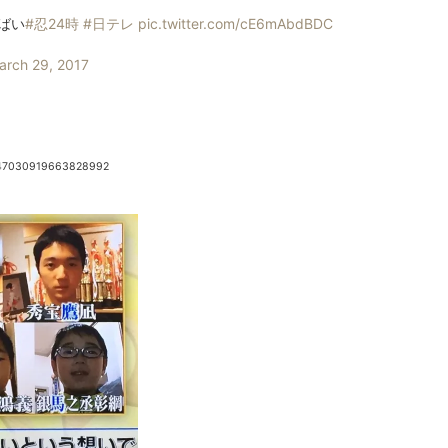
ばい
#忍24時
#日テレ
pic.twitter.com/cE6mAbdBDC
arch 29, 2017
/847030919663828992