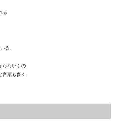
れる
ている。
からないもの、
な言葉も多く、