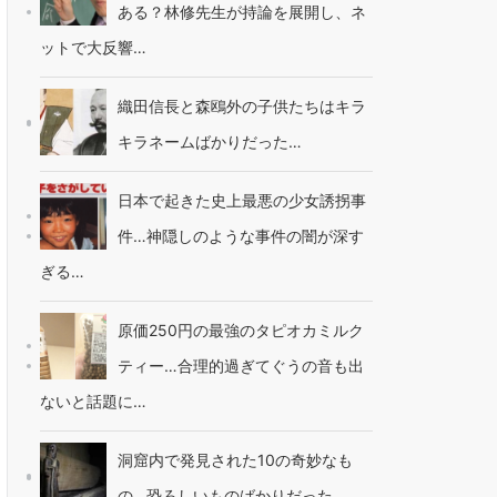
ある？林修先生が持論を展開し、ネ
ットで大反響…
織田信長と森鴎外の子供たちはキラ
キラネームばかりだった…
日本で起きた史上最悪の少女誘拐事
件…神隠しのような事件の闇が深す
ぎる…
原価250円の最強のタピオカミルク
ティー…合理的過ぎてぐうの音も出
ないと話題に…
洞窟内で発見された10の奇妙なも
の…恐ろしいものばかりだった…