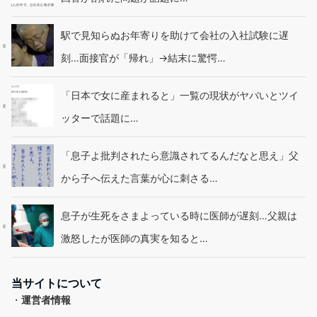
駅で見知らぬお年寄りを助けて会社の入社試験に遅
刻…面接官が「帰れ」→結末に驚愕…
「日本で女に産まれると」一覧の現状がヤバいとツイ
ッターで話題に…
「息子よ批判されたら意識されてるんだなと思え」父
から子へ伝えた言葉が心に刺さる…
息子が生死をさまよっている時に医師が遅刻…父親は
激怒したが医師の真実を知ると…
当サイトについて
・
運営者情報