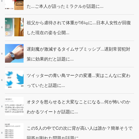
た…ご本人が語ったミラクルが話題に…
祖父から虐待されて体重が16㎏に…日本人女性が回復
した現在の姿を公開…
遅刻魔が激減するタイムサブミッシブ…遅刻常習犯対
策に効果的だと話題に…
ツイッターの青い鳥マークの変遷…実はこんなに変わ
っていたと話題に…
オタクを怒らせると大変なことになる…何が怖いのか
わかるツイートが話題に…
この5人の中でCの次に背が高い人は誰か？簡単そうで
回答が割れた問題が話題に…