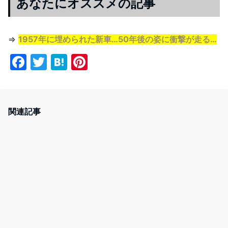
あなたにオススメの記事
⇒
1957年に埋められた新車…50年後の姿に衝撃が走る…
F
T
H
Pi
a
w
at
nt
c
itt
e
er
e
er
n
e
関連記事
b
a
st
o
o
k