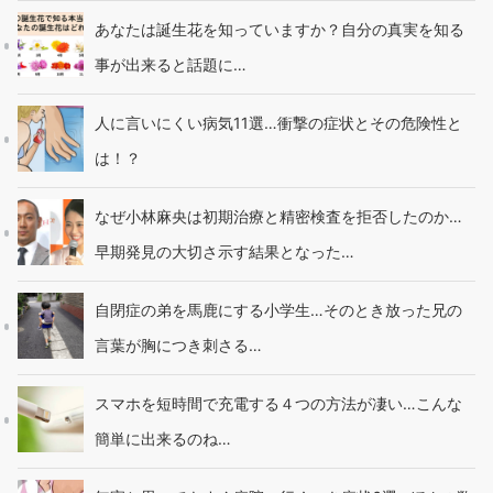
あなたは誕生花を知っていますか？自分の真実を知る
事が出来ると話題に…
人に言いにくい病気11選…衝撃の症状とその危険性と
は！？
なぜ小林麻央は初期治療と精密検査を拒否したのか…
早期発見の大切さ示す結果となった…
自閉症の弟を馬鹿にする小学生…そのとき放った兄の
言葉が胸につき刺さる…
スマホを短時間で充電する４つの方法が凄い…こんな
簡単に出来るのね…