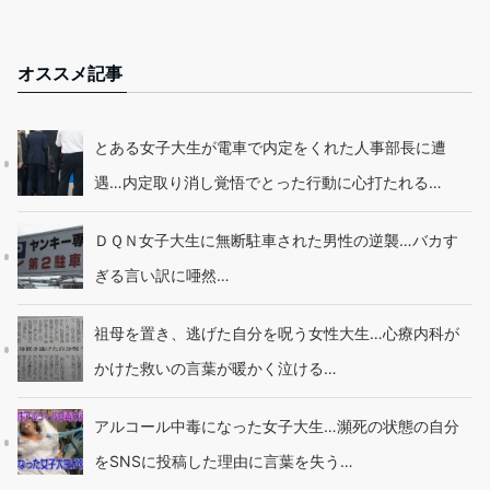
オススメ記事
とある女子大生が電車で内定をくれた人事部長に遭
遇…内定取り消し覚悟でとった行動に心打たれる…
ＤＱＮ女子大生に無断駐車された男性の逆襲…バカす
ぎる言い訳に唖然…
祖母を置き、逃げた自分を呪う女性大生…心療内科が
かけた救いの言葉が暖かく泣ける…
アルコール中毒になった女子大生…瀕死の状態の自分
をSNSに投稿した理由に言葉を失う…