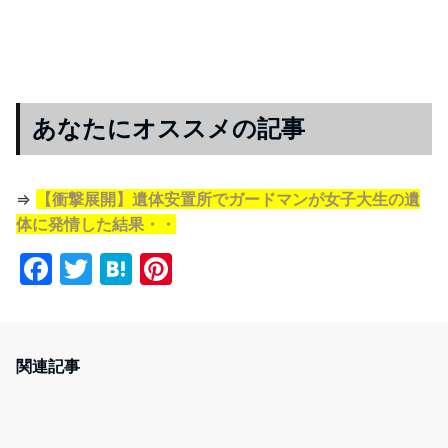
あなたにオススメの記事
⇒
【衝撃展開】遺体安置所でガードマンが女子大生の遺
体に発情した結果・・
F
T
H
Pi
a
w
at
nt
c
itt
e
er
e
er
n
e
関連記事
b
a
st
o