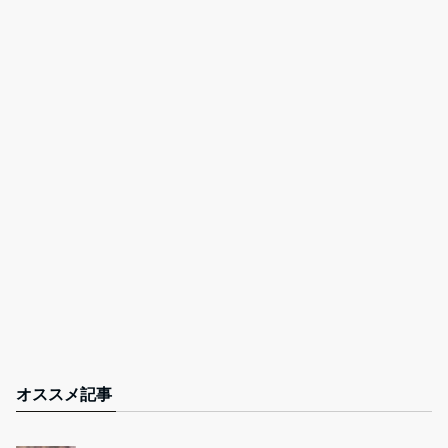
オススメ記事