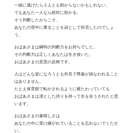
一緒に逃げたら２人とも助からないかもしれない、
でもあなた一人なら絶対に助かる。
そう判断したからこそ、
あなたの背中に乗ることを頑として拒否したのでしょ
う。
おばあさまは瞬時の判断力をお持ちでした。
その判断力は正しくあなたは生き抜いた。
おばあさまの意思の反映です。
人はどんな姿になろうとも外見で尊厳が損なわれること
はありません。
たとえ体育館で転がされるように横たわっていても
おばあさまは凛とした誇りを持って生を全うされたと思
います。
おばあさまの素晴しさは
あなたの中に受け継がれていることを忘れないでくださ
い。