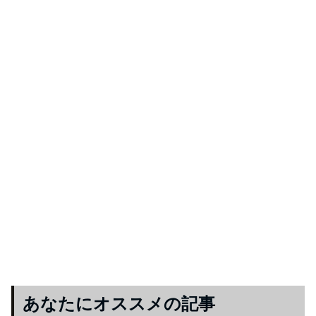
あなたにオススメの記事