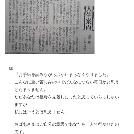
『お手紙を読みながら涙が止まらなくなりました。
こんなに重い苦しみの中でどんなにつらい毎日かと思う
とたまりません。
ただあなたは祖母を見殺しにしたと思っていらっしゃい
ますが、
私にはそうとは思えません。
おばあさまはご自分の意思であなたを一人で行かせたの
です。