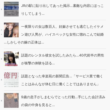
JRの駅に貼り出してあった掲示…素敵な内容にほっこ
りしてしまう…
一夜限りの女は数百人、妊娠させても逃亡したイケメ
ン遊び人男が、ハイスペックな女性に惚れこんで結婚
…しかしその嫁の正体は…
話題のレンタル彼女を試したみたら…40代前半の男性
が衝撃の体験を語る…
話題となった幸楽苑の新聞広告…「サービス業で働く
ことはみんなが休む日に働くことではありません」
9歳の息子がしまむらでとった行動…手にした会計済み
の袋の中身を見ると…