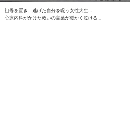
祖母を置き、逃げた自分を呪う女性大生…
心療内科がかけた救いの言葉が暖かく泣ける…