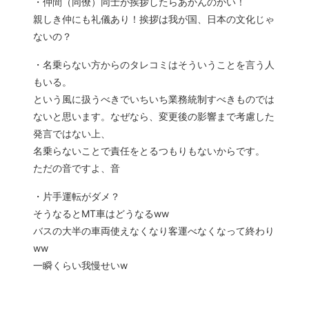
・仲間（同僚）同士が挨拶したらあかんのかい！
親しき仲にも礼儀あり！挨拶は我が国、日本の文化じゃ
ないの？
・名乗らない方からのタレコミはそういうことを言う人
もいる。
という風に扱うべきでいちいち業務統制すべきものでは
ないと思います。なぜなら、変更後の影響まで考慮した
発言ではない上、
名乗らないことで責任をとるつもりもないからです。
ただの音ですよ、音
・片手運転がダメ？
そうなるとMT車はどうなるww
バスの大半の車両使えなくなり客運べなくなって終わり
ww
一瞬くらい我慢せいw