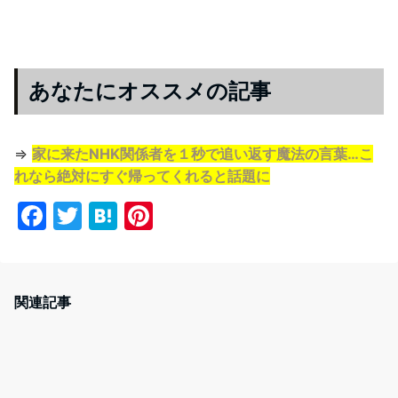
あなたにオススメの記事
⇒
家に来たNHK関係者を１秒で追い返す魔法の言葉…こ
れなら絶対にすぐ帰ってくれると話題に
F
T
H
Pi
a
w
at
nt
c
itt
e
er
e
er
n
e
関連記事
b
a
st
o
o