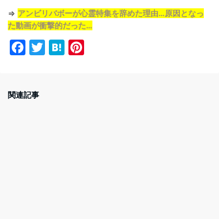
⇒
アンビリバボーが心霊特集を辞めた理由…原因となっ
た動画が衝撃的だった…
F
T
H
Pi
a
w
at
nt
c
itt
e
er
e
er
n
e
関連記事
b
a
st
o
o
k