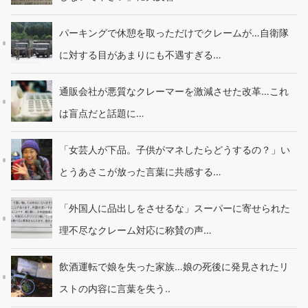
パーキングで休憩を取っただけでクレームが…自衛隊
に対する目があまりにも不遇すぎる…
通販会社が悪質なクレーマーを激減させた改革…これ
は盲点だと話題に…
「女芸人が下品。子供がマネしたらどうするの？」い
とうあさこが放った言葉に共感する…
「外国人に品出しをさせるな」スーパーに寄せられた
理不尽なクレーム対応に称賛の声…
飲酒運転で娘を失った家族…娘の死後に発見されたリ
ストの内容に言葉を失う‥