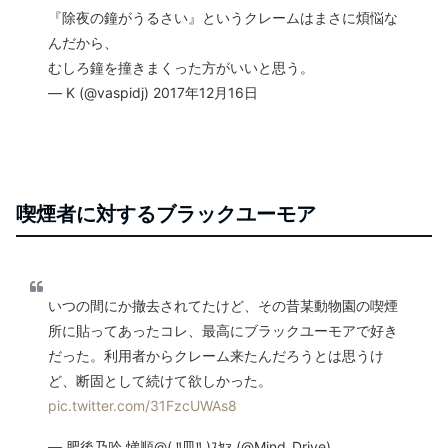
『除夜の鐘がうるさい』というクレームはまさに煩悩な
んだから、
むしろ鐘を撞きまくった方がいいと思う。
— K (@vaspidj) 2017年12月16日
喫煙者に対するブラックユーモア
いつの間にか撤去されてたけど、その昔某動物園の喫煙
所に貼ってあったコレ、最高にブラックユーモアで好き
だった。利用者からクレーム来たんだろうとは思うけ
ど、断固として続けて欲しかった。
pic.twitter.com/31FzcUWAs8
— 肥後乃吟 悌順@( ༎皿༎ )ｽﾔｧ (@Mind_Drive)