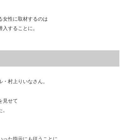
る女性に取材するのは
潜入することに。
ル・村上りいなさん。
を見せて
た。
いった指示にも従うことに…