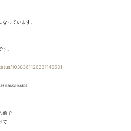
になっています。
、
です。
/status/1038361126231146501
38361126231146501
の前で
げて