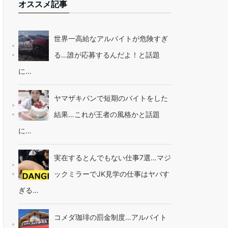
オススメ記事
世界一高給なアルバイトが危険すぎ
る…誰が応募するんだよ！と話題
に…
ヤマザキパンで短期のバイトをした
結果…これが王者の風格かと話題
に…
実在するとんでもない仕事7選…マジ
ックミラーでJK見学の仕事はヤバす
ぎる…
コメダ珈琲の罰金制度…アルバイト