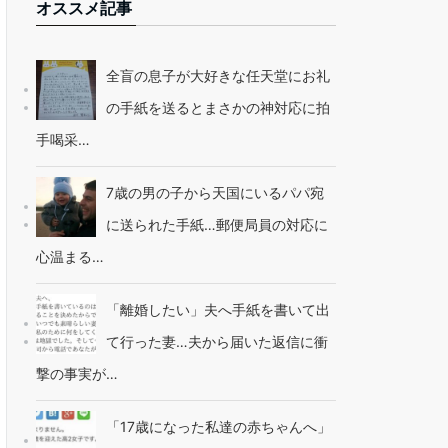
オススメ記事
全盲の息子が大好きな任天堂にお礼
の手紙を送るとまさかの神対応に拍
手喝采…
7歳の男の子から天国にいるパパ宛
に送られた手紙…郵便局員の対応に
心温まる…
「離婚したい」夫へ手紙を書いて出
て行った妻…夫から届いた返信に衝
撃の事実が…
「17歳になった私達の赤ちゃんへ」