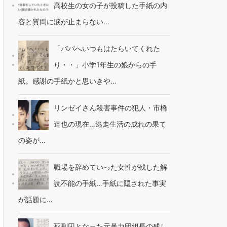
高校生の女の子が投稿した手紙の内
容と質問に涙が止まらない…
「パパへいつもはたらいてくれた
り・・」小学1年生の娘からの手
紙。感謝の手紙かと思いきや…
リンゼイさん殺害事件の犯人・市橋
達也の現在…逃走生活の成れの果て
の姿が…
職場を辞めていった女性が残した解
読不能の手紙…手紙に隠された事実
が話題に…
死刑囚となった元暴力団組長の残し