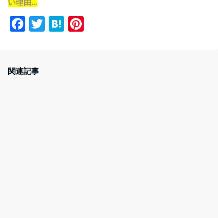
い理由…
F
T
H
Pi
a
w
at
nt
c
itt
e
er
e
er
n
e
関連記事
b
a
st
o
o
k