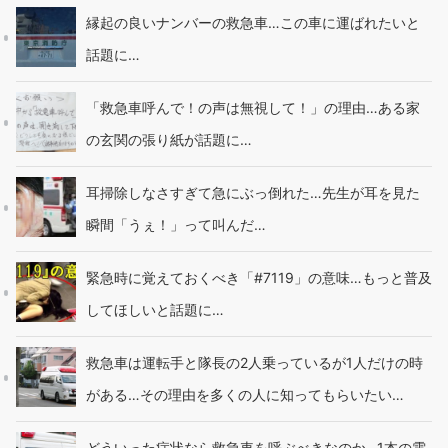
縁起の良いナンバーの救急車…この車に運ばれたいと
話題に…
「救急車呼んで！の声は無視して！」の理由…ある家
の玄関の張り紙が話題に…
耳掃除しなさすぎて急にぶっ倒れた…先生が耳を見た
瞬間「うぇ！」って叫んだ…
緊急時に覚えておくべき「#7119」の意味…もっと普及
してほしいと話題に…
救急車は運転手と隊長の2人乗っているが1人だけの時
がある…その理由を多くの人に知ってもらいたい…
どういった症状なら救急車を呼ぶべきなのか…1本の電