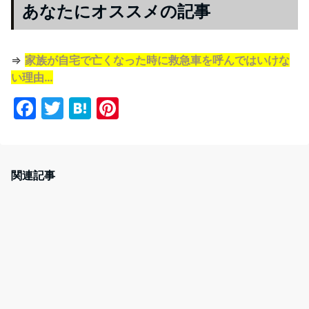
あなたにオススメの記事
⇒
家族が自宅で亡くなった時に救急車を呼んではいけな
い理由…
F
T
H
Pi
a
w
at
nt
c
itt
e
er
e
er
n
e
関連記事
b
a
st
o
o
k