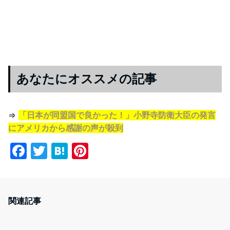
あなたにオススメの記事
⇒
「日本が同盟国で良かった！」小野寺防衛大臣の発言
にアメリカから感謝の声が殺到
F
T
H
Pi
a
w
at
nt
c
itt
e
er
e
er
n
e
関連記事
b
a
st